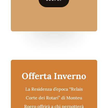
Offerta Inverno
La Residenza d’epoca “Relais
Corte dei Rotari” di Monteu
Roero offrirà a chi pernotterà