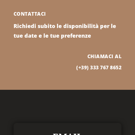
CONTATTACI
Richiedi subito le disponibilità per le
tue date e le tue preferenze
CHIAMACI AL
(+39)
333 767 8652